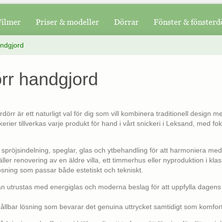
Filmer
Priser & modeller
Dörrar
Fönster & fönsterd
andgjord
örr handgjord
dörr är ett naturligt val för dig som vill kombinera traditionell design 
rier tillverkas varje produkt för hand i vårt snickeri i Leksand, med fok
 spröjsindelning, speglar, glas och ytbehandling för att harmoniera med 
ler renovering av en äldre villa, ett timmerhus eller nyproduktion i klassi
ösning som passar både estetiskt och tekniskt.
n utrustas med energiglas och moderna beslag för att uppfylla dagens 
hållbar lösning som bevarar det genuina uttrycket samtidigt som komfort