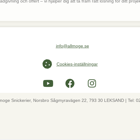
dgivning och offert – vi hjälper dig att ta fram rätt lösning för ditt projek
info@allmoge.se
Maila oss på info@allmoge.se
Cookies-inställningar
Cookies-inställningar
lmoge Snickerier, Norsbro Sågmyravägen 22, 793 30 LEKSAND | Tel: 0