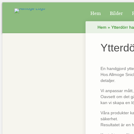
Hem
Bilder
Hem
»
Ytterdörr h
Ytterd
En handgjord ytter
Hos Allmoge Snicke
detaljer.
Vi anpassar mått,
Oavsett om det gäl
kan vi skapa en l
Våra produkter ka
säkerhet.
Resultatet är en 