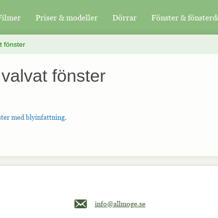
Filmer
Priser & modeller
Dörrar
Fönster & fönsterd
t fönster
valvat fönster
ster med blyinfattning.
Maila oss på info@allmoge.se
info@allmoge.se