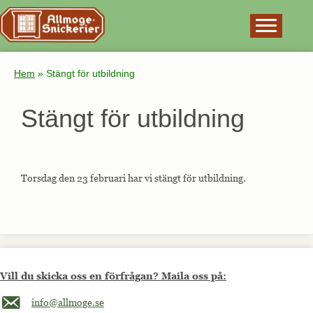
×
Hem
»
Stängt för utbildning
Stängt för utbildning
Torsdag den 23 februari har vi stängt för utbildning.
Vill du skicka oss en förfrågan? Maila oss på:
Maila oss på info@allmoge.se
info@allmoge.se