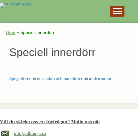
×
Hem
»
Speciell innerdörr
Speciell innerdörr
Spegeldörr på ena sidan och paneldörr på andra sidan.
Vill du skicka oss en förfrågan? Maila oss på:
Maila oss på info@allmoge.se
info@allmoge.se