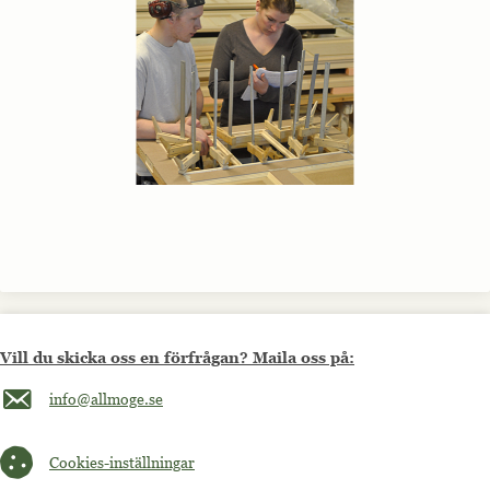
Vill du skicka oss en förfrågan? Maila oss på:
Maila oss på info@allmoge.se
info@allmoge.se
Cookies-inställningar
Cookies-inställningar