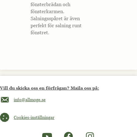
fönsterbrädan och
hemsidan.
fönsterkarmen.
Salningsspåret är även
Marknadsföring
perfekt för salning runt
Marknadsförings-
fönstret.
cookies används
för att leverera
besökare med
anpassade
annonser baserat
på de sidor de
besökte tidigare
och analysera
effektiviteten i
annonskampanjen.
Vill du skicka oss en förfrågan? Maila oss på:
Maila oss på info@allmoge.se
info@allmoge.se
Cookies-inställningar
Cookies-inställningar