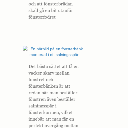
interagerar med
och att fönsterbrädan
webbplatsen. Dessa
skall gå en bit utanför
cookies hjälper till
fönsterfodret
att ge information
om mätvärden,
antal besökare,
avvisningsfrekvens,
trafikkälla etc.
Upplevelse
Upplevelse-cookies
används för att
Det bästa sättet att få en
förstå och
vacker skarv mellan
analysera de
fönstret och
viktigaste
prestandaindexen
fönsterbänken är att
på webbplatsen
redan när man beställer
som hjälper till att
leverera en bättre
fönstren även beställer
användarupplevelse
salningsspår i
för besökarna. Om
fönsterkarmen, vilket
du nekar dessa
cookies kommer
innebär att man får en
viss funktionalitet
perfekt övergång mellan
att försvinna från