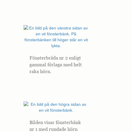
Nödvändiga
Nödvändiga
cookies är
avgörande för
webbplatsens
grundläggande
funktioner och
webbplatsen
Fönsterbräda nr 2 enligt
fungerar inte
gammal förlaga med helt
på det avsedda
sättet utan
raka hörn.
dem. Dessa
cookies lagrar
inga personligt
identifierbara
uppgifter.
Statistik
Statistik-cookies
Bilden visar fönsterbänk
används för att
nr 1 med rundade hörn
förstå hur besökare