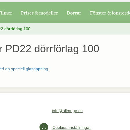
Filmer
Priser & modeller
Dörrar
Fönster & fönsterd
2 dörrförlag 100
r PD22 dörrförlag 100
d en speciell glasöppning.
info@allmoge.se
Maila oss på info@allmoge.se
Cookies-inställningar
Cookies-inställningar