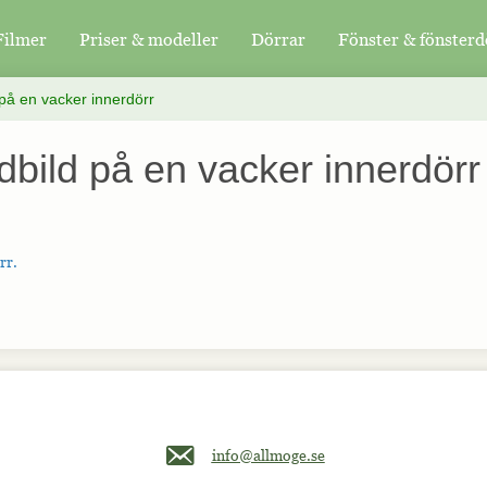
Filmer
Priser & modeller
Dörrar
Fönster & fönsterd
på en vacker innerdörr
bild på en vacker innerdörr
rr.
Maila oss på info@allmoge.se
info@allmoge.se