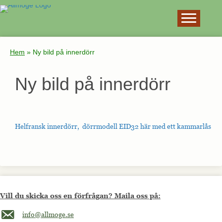
×
Hem
»
Ny bild på innerdörr
Ny bild på innerdörr
Helfransk innerdörr, dörrmodell EID32 här med ett kammarlås
Vill du skicka oss en förfrågan? Maila oss på:
Maila oss på info@allmoge.se
info@allmoge.se