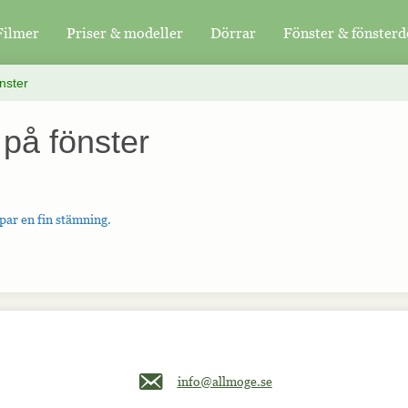
Filmer
Priser & modeller
Dörrar
Fönster & fönsterd
önster
 på fönster
par en fin stämning.
Maila oss på info@allmoge.se
info@allmoge.se