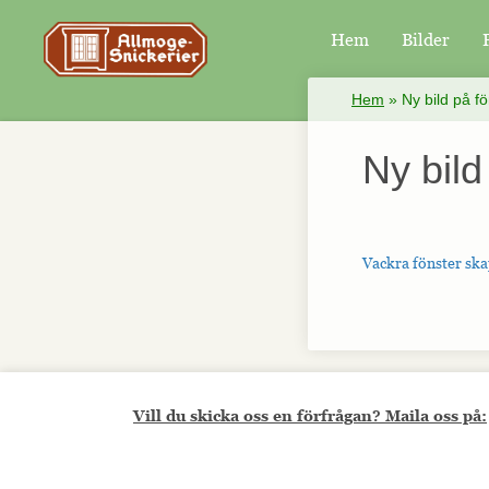
Hem
Bilder
×
Hem
»
Ny bild på f
Ny bild
Vackra fönster ska
Vill du skicka oss en förfrågan? Maila oss på: