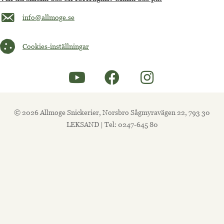
Maila oss på info@allmoge.se
info@allmoge.se
Cookies-inställningar
Cookies-inställningar
© 2026 Allmoge Snickerier, Norsbro Sågmyravägen 22, 793 30
LEKSAND | Tel: 0247-645 80