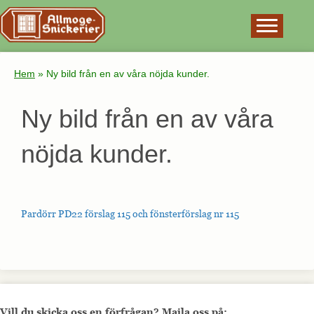
×
Hem
»
Ny bild från en av våra nöjda kunder.
Ny bild från en av våra
nöjda kunder.
Pardörr PD22 förslag 115 och fönsterförslag nr 115
Vill du skicka oss en förfrågan? Maila oss på: