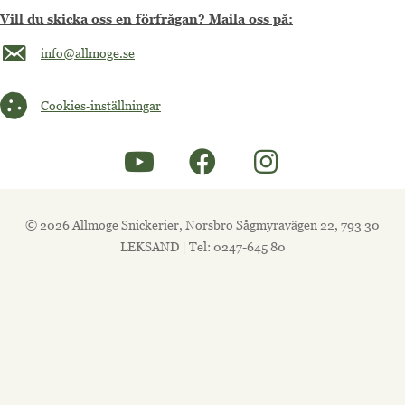
Vill du skicka oss en förfrågan? Maila oss på:
Maila oss på info@allmoge.se
info@allmoge.se
Cookies-inställningar
Cookies-inställningar
© 2026 Allmoge Snickerier, Norsbro Sågmyravägen 22, 793 30
LEKSAND | Tel: 0247-645 80