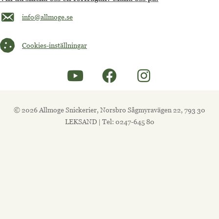
Maila oss på info@allmoge.se
info@allmoge.se
Cookies-inställningar
Cookies-inställningar
© 2026 Allmoge Snickerier, Norsbro Sågmyravägen 22, 793 30
LEKSAND | Tel: 0247-645 80