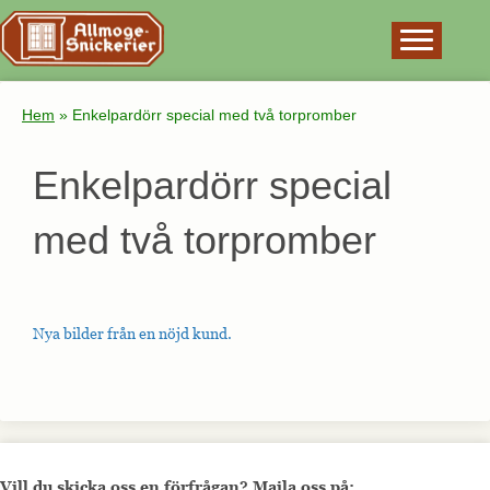
×
Hem
»
Enkelpardörr special med två torpromber
Enkelpardörr special
med två torpromber
Nya bilder från en nöjd kund.
Vill du skicka oss en förfrågan? Maila oss på: