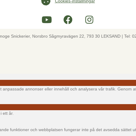
Cookies-inställningar
lmoge Snickerier, Norsbro Sågmyravägen 22, 793 30 LEKSAND | Tel: 0
igt anpassade annonser eller innehåll och analysera vår trafik. Genom at
 ett år.
e funktioner och webbplatsen fungerar inte på det avsedda sättet utan