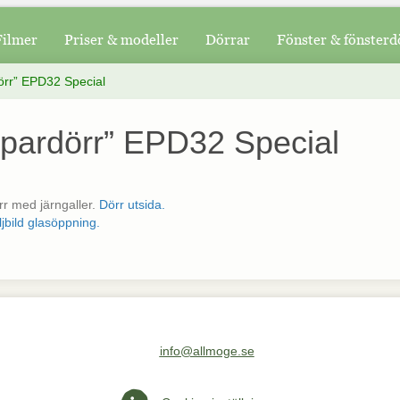
Filmer
Priser & modeller
Dörrar
Fönster & fönsterd
örr” EPD32 Special
”pardörr” EPD32 Special
r med järngaller.
Dörr utsida.
jbild glasöppning.
info@allmoge.se
Maila oss på info@allmoge.se
Cookies-inställningar