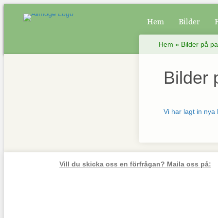
Hem
Bilder
Hem
»
Bilder på pa
Bilder 
Vi har lagt in nya
Vill du skicka oss en förfrågan? Maila oss på: