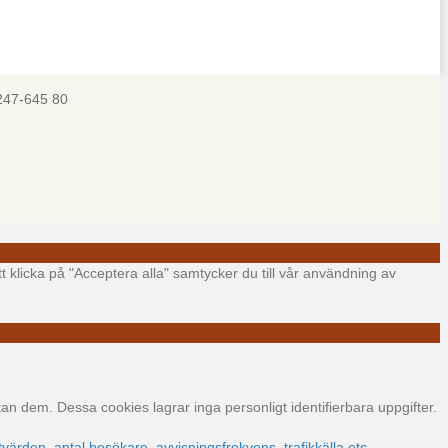
247-645 80
t klicka på "Acceptera alla" samtycker du till vår användning av
 dem. Dessa cookies lagrar inga personligt identifierbara uppgifter.
värden, antal besökare, avvisningsfrekvens, trafikkälla etc.