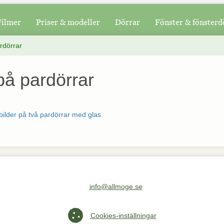
Filmer
Priser & modeller
Dörrar
Fönster & fönsterd
rdörrar
på pardörrar
 bilder på två pardörrar med glas.
info@allmoge.se
Maila oss på info@allmoge.se
Cookies-inställningar
Cookies-inställningar