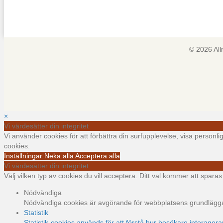
© 2026 Al
×
Vi värdesätter din integritet
Vi använder cookies för att förbättra din surfupplevelse, visa personl
cookies.
Inställningar
Neka alla
Acceptera alla
Vi värdesätter din integritet
Välj vilken typ av cookies du vill acceptera. Ditt val kommer att sparas i
Nödvändiga
Nödvändiga cookies är avgörande för webbplatsens grundläggand
Statistik
Statistik-cookies används för att förstå hur besökare interager