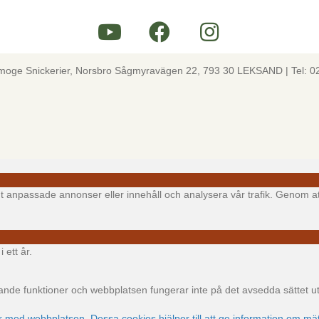
lmoge Snickerier, Norsbro Sågmyravägen 22, 793 30 LEKSAND | Tel: 0
igt anpassade annonser eller innehåll och analysera vår trafik. Genom at
 ett år.
e funktioner och webbplatsen fungerar inte på det avsedda sättet utan
ar med webbplatsen. Dessa cookies hjälper till att ge information om mät