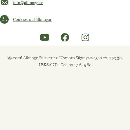
Maila oss på info@allmoge.se
info@allmoge.se
Cookies-inställningar
Cookies-inställningar
© 2026 Allmoge Snickerier, Norsbro Sågmyravägen 22, 793 30
LEKSAND | Tel: 0247-645 80