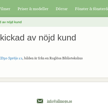
Filmer
Priser & modeller
Dörrar
Fönster & fönsterd
ad av nöjd kund
skickad av nöjd kund
ED30 Spröjs 1:1
, bilden är från en Roglösa Bibliotekshus
Maila oss på info@allmoge.se
info@allmoge.se