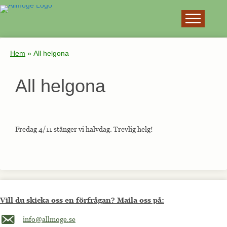
×
Hem
»
All helgona
All helgona
Fredag 4/11 stänger vi halvdag. Trevlig helg!
Vill du skicka oss en förfrågan? Maila oss på:
Maila oss på info@allmoge.se
info@allmoge.se